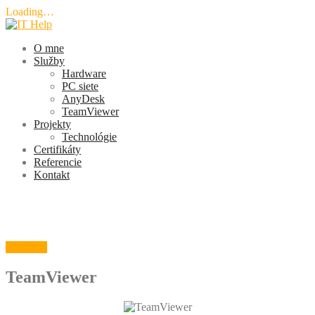
Loading…
Skip
to
O mne
content
Služby
Hardware
PC siete
AnyDesk
TeamViewer
Projekty
Technológie
Certifikáty
Referencie
Kontakt
Problémy s počítačom alebo IT ?
Máte problém s Vaším PC, notebookom, serverom a pod.?
Ozvite sa
TeamViewer