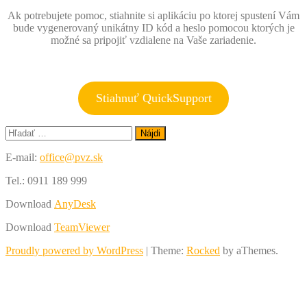
Ak potrebujete pomoc, stiahnite si aplikáciu po ktorej spustení Vám
bude vygenerovaný unikátny ID kód a heslo pomocou ktorých je
možné sa pripojiť vzdialene na Vaše zariadenie.
Stiahnuť QuickSupport
Hľadať:
E-mail:
office@pvz.sk
Tel.: 0911 189 999
Download
AnyDesk
Download
TeamViewer
Proudly powered by WordPress
|
Theme:
Rocked
by aThemes.